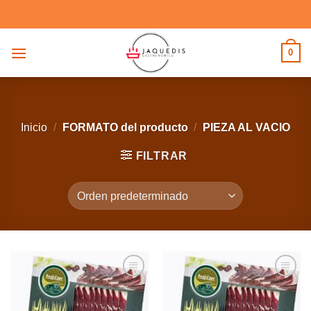
Saltar
al
contenido
0
Inicio
/
FORMATO del producto
/
PIEZA AL VACIO
FILTRAR
Añadir
Añadir
a la
a la
lista de
lista de