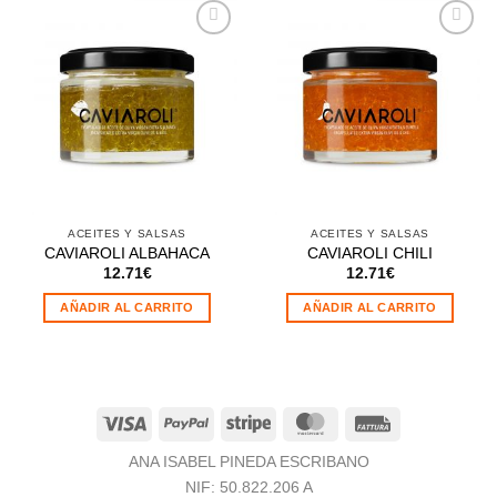
Añadir
Añadir
a la
a la
lista de
lista de
deseos
deseos
ACEITES Y SALSAS
ACEITES Y SALSAS
CAVIAROLI ALBAHACA
CAVIAROLI CHILI
12.71
€
12.71
€
AÑADIR AL CARRITO
AÑADIR AL CARRITO
Visa
PayPal
Stripe
MasterCard
Fattura
ANA ISABEL PINEDA ESCRIBANO
NIF: 50.822.206 A