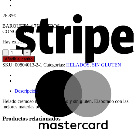
S
26.85
€
BARQUETA 4,750 LITROS
CONGELADO
Hay existencias
HELADO
DE
Añadir al carrito
AVELLANA
SKU:
00804013-2-1
Categorías:
HELADOS
,
SIN GLUTEN
cantidad
M
Descripción
Helado cremoso italiano. Artesano y sin gluten. Elaborado con las
mejores materias primas
Productos relacionados
F