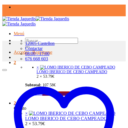
Saltar
al
contenido
Menú
Buscar
12005 Castellon
por:
Contactar
Acceder / Registrarse
08:00 - 17:00
676 668 603
2
×
LOMO IBERICO DE CEBO CAMPEADO
2 ×
53.79
€
Subtotal:
107.58
€
Ver carrito
Finalizar compra
2
Carrito
×
LOMO IBERICO DE CEBO CAMPEADO
2 ×
53.79
€