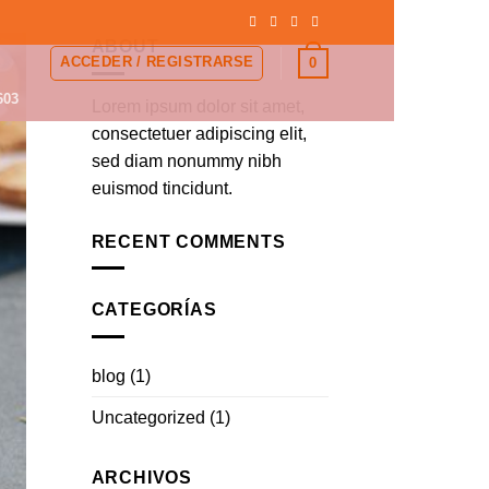
ABOUT
ACCEDER / REGISTRARSE
0
603
Lorem ipsum dolor sit amet,
consectetuer adipiscing elit,
sed diam nonummy nibh
euismod tincidunt.
RECENT COMMENTS
CATEGORÍAS
blog
(1)
Uncategorized
(1)
ARCHIVOS