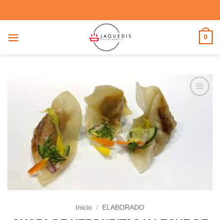
Saltar
al
contenido
0
Añadir
a la
lista de
deseos
Inicio
/
ELABORADO