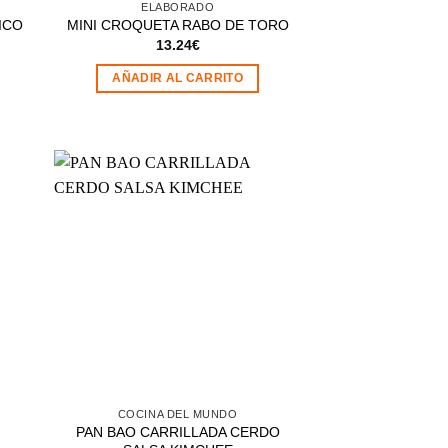
ELABORADO
ICO
MINI CROQUETA RABO DE TORO
13.24
€
AÑADIR AL CARRITO
dir
Añadir
la
a la
a de
lista de
eos
deseos
COCINA DEL MUNDO
PAN BAO CARRILLADA CERDO