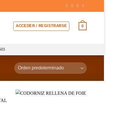
ACCEDER / REGISTRARSE
0
603
dir
Añadir
la
a la
a de
lista de
eos
deseos