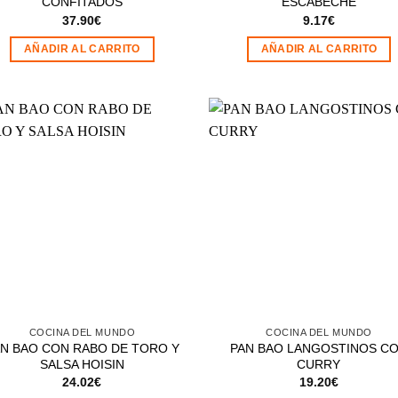
CONFITADOS
ESCABECHE
37.90
€
9.17
€
AÑADIR AL CARRITO
AÑADIR AL CARRITO
Añadir
Aña
a la
a 
lista de
list
deseos
des
COCINA DEL MUNDO
COCINA DEL MUNDO
N BAO CON RABO DE TORO Y
PAN BAO LANGOSTINOS C
SALSA HOISIN
CURRY
24.02
€
19.20
€