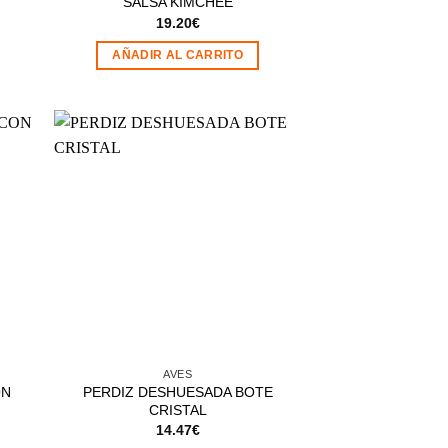
SALSA KIMCHEE
19.20
€
AÑADIR AL CARRITO
dir
Añadir
la
a la
a de
lista de
eos
deseos
AVES
ON
PERDIZ DESHUESADA BOTE
CRISTAL
14.47
€