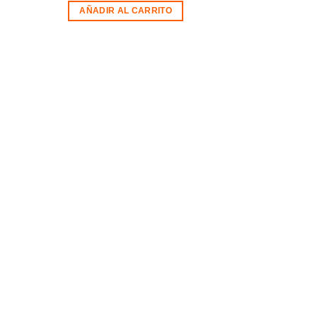
AÑADIR AL CARRITO
dir
la
a de
eos