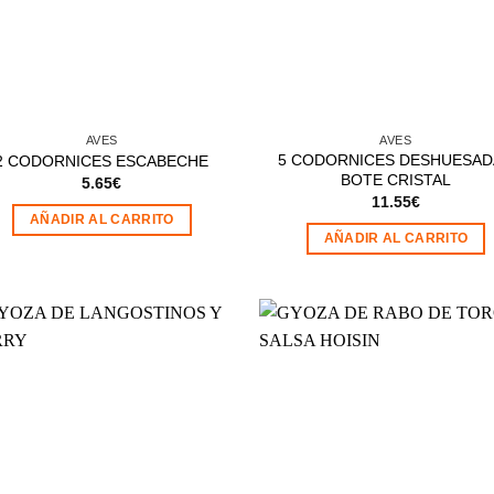
AVES
AVES
5 CODORNICES DESHUESAD
2 CODORNICES ESCABECHE
BOTE CRISTAL
5.65
€
11.55
€
AÑADIR AL CARRITO
AÑADIR AL CARRITO
Añadir
Aña
a la
a 
lista de
list
deseos
des