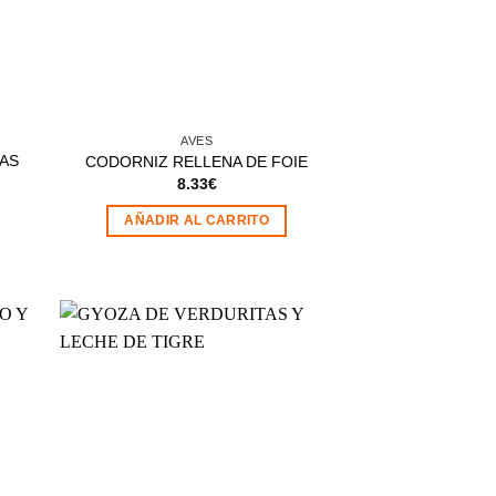
AVES
AS
CODORNIZ RELLENA DE FOIE
8.33
€
AÑADIR AL CARRITO
dir
Añadir
la
a la
a de
lista de
eos
deseos