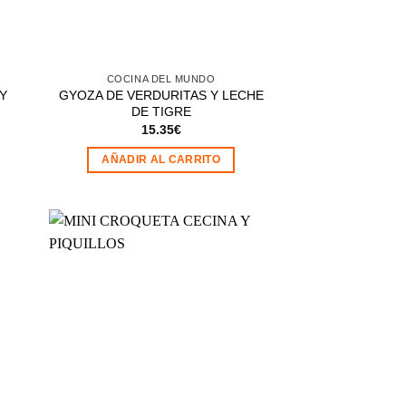
COCINA DEL MUNDO
 Y
GYOZA DE VERDURITAS Y LECHE
DE TIGRE
15.35
€
AÑADIR AL CARRITO
dir
Añadir
la
a la
a de
lista de
eos
deseos