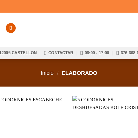
12005 CASTELLON
CONTACTAR
08:00 - 17:00
676 668 
Inicio
/
ELABORADO
Añadir
Aña
a la
a 
lista de
list
deseos
des