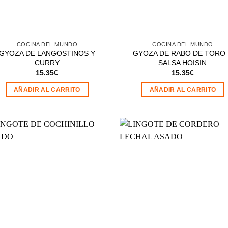
COCINA DEL MUNDO
COCINA DEL MUNDO
GYOZA DE LANGOSTINOS Y
GYOZA DE RABO DE TORO
CURRY
SALSA HOISIN
15.35
€
15.35
€
AÑADIR AL CARRITO
AÑADIR AL CARRITO
Añadir
Aña
a la
a 
lista de
list
deseos
des