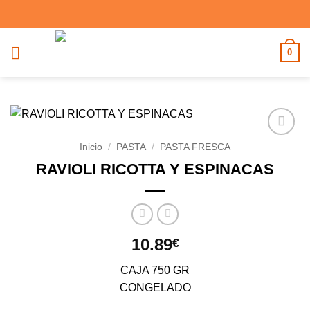
Saltar
al
contenido
0
Inicio
/
PASTA
/
PASTA FRESCA
Añadir
a la
RAVIOLI RICOTTA Y ESPINACAS
lista de
deseos
10.89
€
CAJA 750 GR
CONGELADO