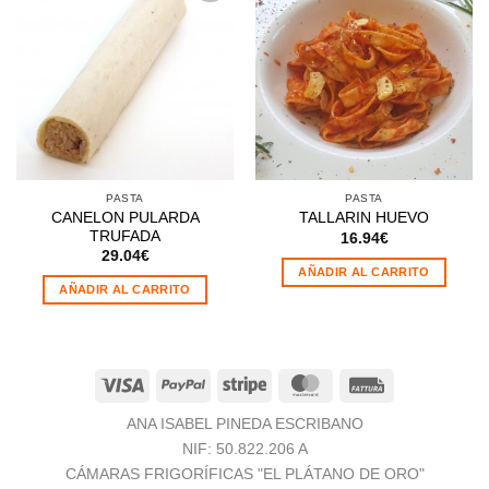
Añadir
Añadir
a la
a la
lista de
lista de
deseos
deseos
PASTA
PASTA
CANELON PULARDA
TALLARIN HUEVO
TRUFADA
16.94
€
29.04
€
AÑADIR AL CARRITO
AÑADIR AL CARRITO
Visa
PayPal
Stripe
MasterCard
Fattura
ANA ISABEL PINEDA ESCRIBANO
NIF: 50.822.206 A
CÁMARAS FRIGORÍFICAS "EL PLÁTANO DE ORO"