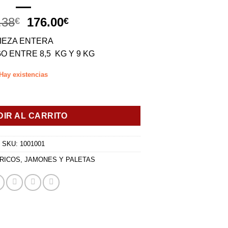
El
El
.38
176.00
€
€
precio
precio
IEZA ENTERA
original
actual
 ENTRE 8,5 KG Y 9 KG
era:
es:
206.38€.
176.00€.
Hay existencias
CAMPEADO D.O. GUIJUELO cantidad
IR AL CARRITO
SKU:
1001001
ERICOS
,
JAMONES Y PALETAS