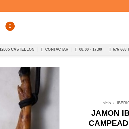
12005 CASTELLON
CONTACTAR
08:00 - 17:00
676 668 
Añadir
a la
lista de
deseos
Inicio
/
IBERI
JAMON I
CAMPEADO