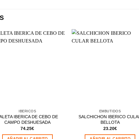
S
Añadir
Aña
a la
a l
lista de
lista
deseos
des
IBERICOS
EMBUTIDOS
ALETA IBERICA DE CEBO DE
SALCHICHON IBERICO CULA
CAMPO DESHUESADA
BELLOTA
74.25
€
23.20
€
AÑADIR AL CARRITO
AÑADIR AL CARRITO