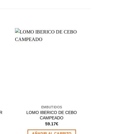
dir
Añadir
a
a la
 de
lista de
eos
deseos
EMBUTIDOS
IBERI
R
LOMO IBERICO DE CEBO
LONCHEADO JA
CAMPEADO
CEBO CAMP
59.17
€
6.1
AÑADIR AL CARRITO
AÑADIR AL