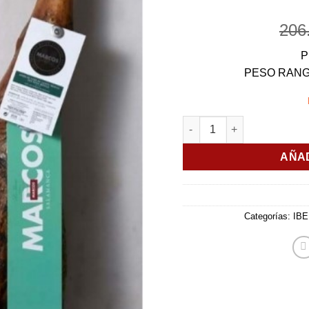
206
P
PESO RANGO
JAMON IBERICO DE CEBO 
AÑAD
Categorías:
IB