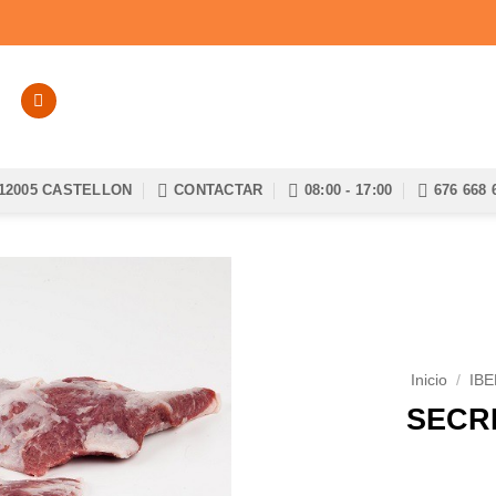
12005 CASTELLON
CONTACTAR
08:00 - 17:00
676 668 
Añadir
a la
lista de
Inicio
/
IB
deseos
SECR