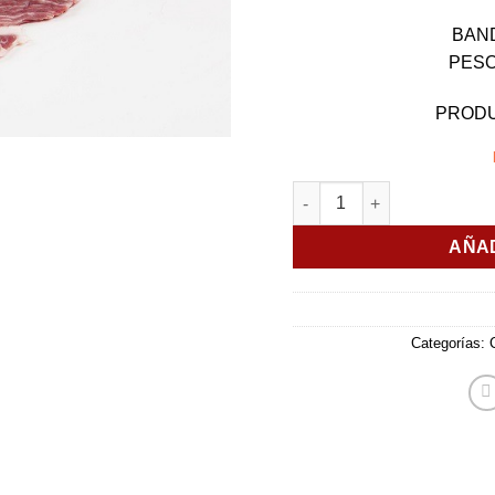
BAND
PESO
PROD
SECRETO IBERICO cantid
AÑAD
Categorías: