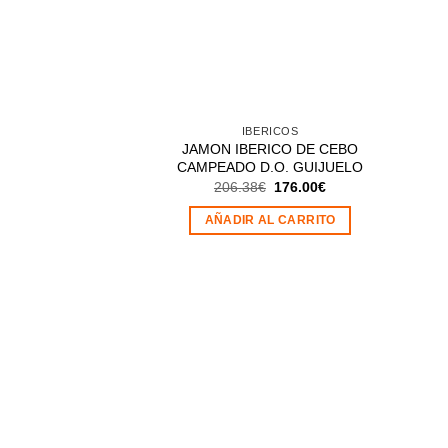
IBERICOS
JAMON IBERICO DE CEBO
CAMPEADO D.O. GUIJUELO
El
El
206.38
€
176.00
€
precio
precio
original
actual
AÑADIR AL CARRITO
era:
es:
206.38€.
176.00€.