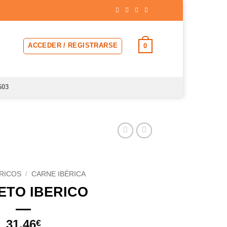
ACCEDER / REGISTRARSE
0
603
ERICOS
/
CARNE IBÉRICA
ETO IBERICO
31.46
€