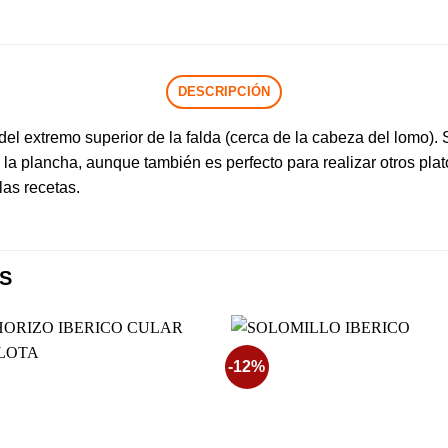
DESCRIPCIÓN
del extremo superior de la falda (cerca de la cabeza del lomo). 
a plancha, aunque también es perfecto para realizar otros plat
as recetas.
S
-12%
Añadir
Aña
a la
a l
lista de
lista
deseos
des