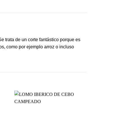
Se trata de un corte fantástico porque es
os, como por ejemplo arroz o incluso
dir
Añadir
a
a la
 de
lista de
eos
deseos