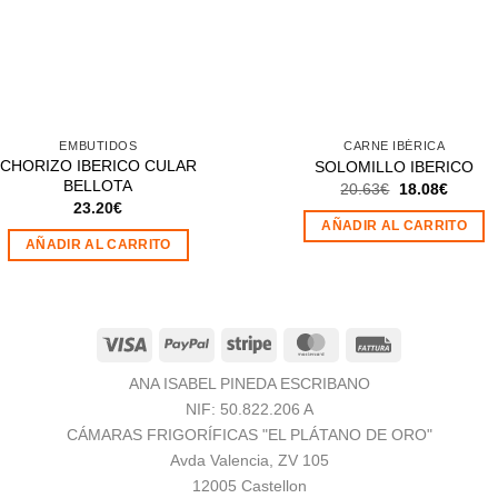
EMBUTIDOS
CARNE IBÉRICA
CHORIZO IBERICO CULAR
SOLOMILLO IBERICO
BELLOTA
El
El
20.63
€
18.08
€
precio
precio
23.20
€
original
actual
AÑADIR AL CARRITO
era:
es:
AÑADIR AL CARRITO
20.63€.
18.08€
Visa
PayPal
Stripe
MasterCard
Fattura
ANA ISABEL PINEDA ESCRIBANO
NIF: 50.822.206 A
CÁMARAS FRIGORÍFICAS "EL PLÁTANO DE ORO"
Avda Valencia, ZV 105
12005 Castellon