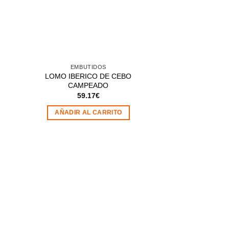
EMBUTIDOS
EMBUT
LOMO IBERICO DE CEBO
SALCHICHON IB
CAMPEADO
BELL
59.17
€
23.2
AÑADIR AL CARRITO
AÑADIR AL
.